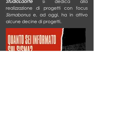
StudioLaorte
si dedica alla
realizzazione di progetti con focus
Sismabonus
e, ad oggi, ha in attivo
alcune decine di progetti.