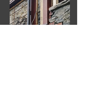
Messa in sicurezza di edifici danneggiati