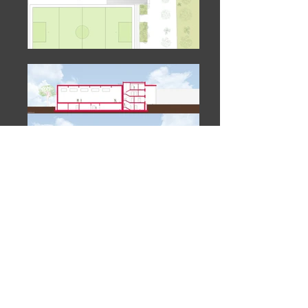
Il progetto di ampliamento delle strutture
parrocchiali della Chiesa dei Santi
Simone e Giuda di Ascoli Piceno, ha
mosso le sue principali direttrici dalla
necessità di ampi spazi polifunzionali, sia
all'aperto che coperti.
Così l'idea di
creare una piazza a filtrare la differenza
di quota tra i due lati del fabbricato che
ospita locali adibiti a molteplici funzioni,