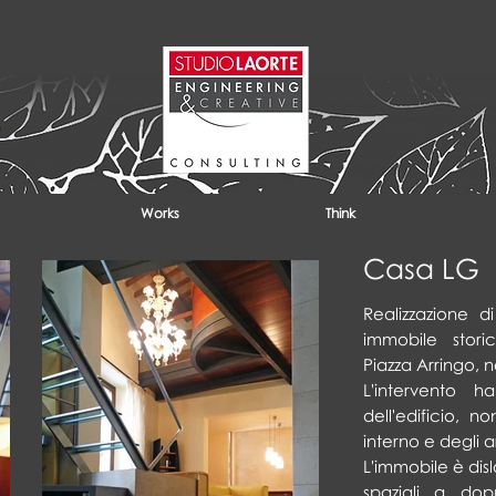
Works
Think
Casa LG
Realizzazione d
immobile stor
Piazza Arringo, n
L'intervento ha
dell'edificio, 
interno e degli a
L'immobile è disl
spaziali a dop