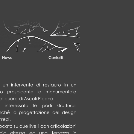
News
Contatti
i un intervento di restauro in un
ico prospicente la monumentale
el cuore di Ascoli Piceno.
 interessato le parti strutturali
nonché la progettazione del design
rredi.
ocato su due livelli con articolazioni
pia altezza ed una terrazza in